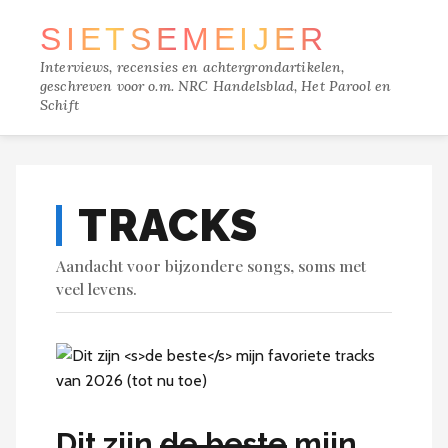
SIETSE
MEIJER
Interviews, recensies en achtergrondartikelen,
geschreven voor o.m. NRC Handelsblad, Het Parool en
Schift
TRACKS
TRACKS
FILM
Aandacht voor bijzondere songs, soms met
MUZIEK
veel levens.
BOEKEN
VERDIEPING
Dit zijn
de beste
mijn