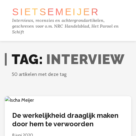
SIETSE
MEIJER
Interviews, recensies en achtergrondartikelen,
geschreven voor o.m. NRC Handelsblad, Het Parool en
Schift
TRACKS
TAG:
INTERVIEW
FILM
50 artikelen met deze tag
MUZIEK
BOEKEN
De werkelijkheid draaglijk maken
VERDIEPING
door hem te verwoorden
8 juni 2020