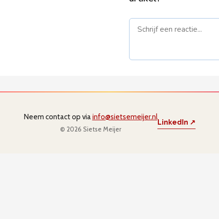
Naam *
E-mail *
(
niet gepub
Neem contact op via
info@sietsemeijer.nl
LinkedIn ↗
© 2026 Sietse Meijer