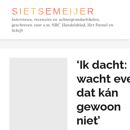
SIETSE
MEIJER
Interviews, recensies en achtergrondartikelen,
geschreven voor o.m. NRC Handelsblad, Het Parool en
Schift
TRACKS
‘Ik dacht:
FILM
wacht ev
MUZIEK
dat kán
BOEKEN
gewoon
VERDIEPING
niet’