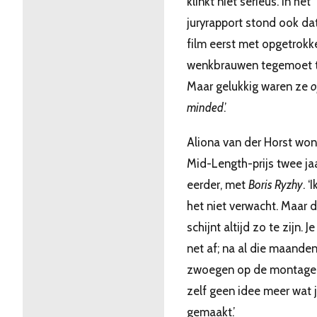
klinkt niet serieus. In het
juryrapport stond ook da
film eerst met opgetrokk
wenkbrauwen tegemoet t
Maar gelukkig waren ze
o
minded
.’
Aliona van der Horst won
Mid-Length-prijs twee ja
eerder, met
Boris Ryzhy
. ‘
het niet verwacht. Maar 
schijnt altijd zo te zijn. Je
net af; na al die maande
zwoegen op de montage 
zelf geen idee meer wat 
gemaakt.’