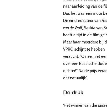
naar aanleiding van de fi
Dus het was een mooi be
De eindredacteur van
Het
van de Wolf
, Saskia van S
heeft altijd in de film gel
Maar haar meerdere bij 
VPRO schijnt te hebben
verzucht: “O nee, niet een
over een Russische dode
dichter!” Na de prijs ver
dat natuurlijk.’
De druk
‘Het winnen van die prijz