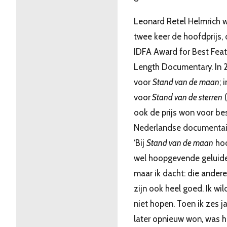
Leonard Retel Helmrich 
twee keer de hoofdprijs,
IDFA Award for Best Feat
Length Documentary. In
voor
Stand van de maan
; 
voor
Stand van de sterren
(
ook de prijs won voor be
Nederlandse documentair
‘Bij
Stand van de maan
hoo
wel hoopgevende geluide
maar ik dacht: die andere
zijn ook heel goed. Ik wil
niet hopen. Toen ik zes j
later opnieuw won, was h