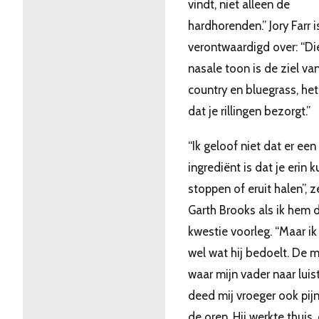
vindt, niet alleen de
hardhorenden.” Jory Farr i
verontwaardigd over: “Di
nasale toon is de ziel va
country en bluegrass, het
dat je rillingen bezorgt.”
“Ik geloof niet dat er een
ingrediënt is dat je erin k
stoppen of eruit halen”, z
Garth Brooks als ik hem 
kwestie voorleg. “Maar ik
wel wat hij bedoelt. De 
waar mijn vader naar luis
deed mij vroeger ook pij
de oren. Hij werkte thuis,