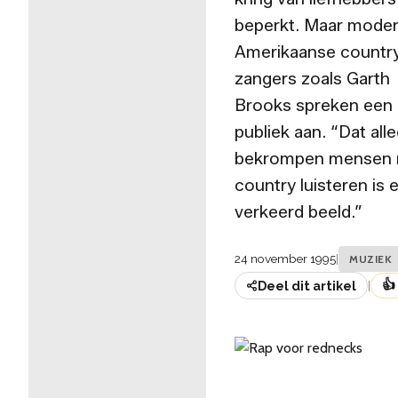
beperkt. Maar mode
Amerikaanse countr
zangers zoals Garth
Brooks spreken een 
publiek aan. “Dat all
bekrompen mensen 
country luisteren is 
verkeerd beeld.”
24 november 1995
|
MUZIEK
👍
Deel dit artikel
|