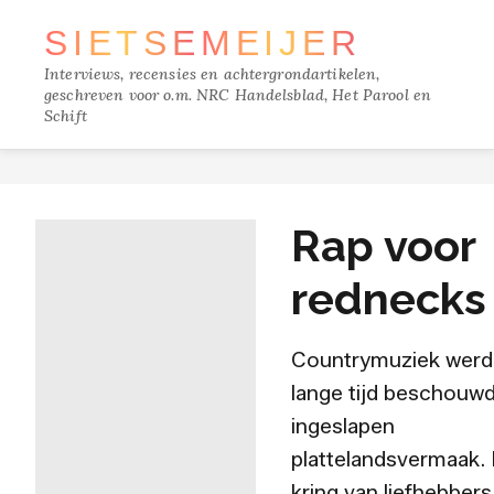
SIETSE
MEIJER
Interviews, recensies en achtergrondartikelen,
geschreven voor o.m. NRC Handelsblad, Het Parool en
Schift
TRACKS
Rap voor
FILM
rednecks
MUZIEK
Countrymuziek werd
BOEKEN
lange tijd beschouwd
ingeslapen
VERDIEPING
plattelandsvermaak.
kring van liefhebbers