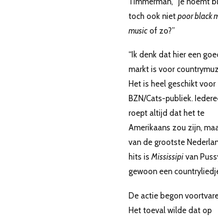
Timmerman, “je noemt b
toch ook niet
poor black 
music
of zo?”
“Ik denk dat hier een go
markt is voor countrymuz
Het is heel geschikt voor
BZN/Cats-publiek. Ieder
roept altijd dat het te
Amerikaans zou zijn, ma
van de grootste Nederla
hits is
Mississipi
van Puss
gewoon een countryliedje
De actie begon voortvar
Het toeval wilde dat op