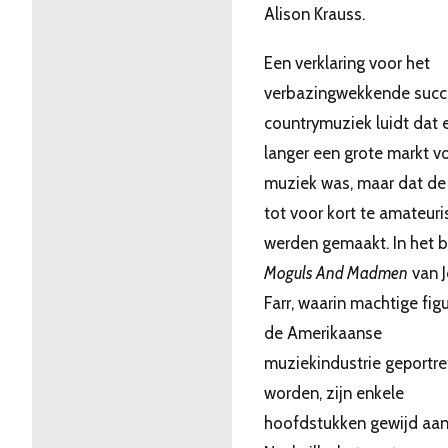
Alison Krauss.
Een verklaring voor het
verbazingwekkende succ
countrymuziek luidt dat e
langer een grote markt v
muziek was, maar dat de
tot voor kort te amateuri
werden gemaakt. In het 
Moguls And Madmen
van J
Farr, waarin machtige figu
de Amerikaanse
muziekindustrie geportre
worden, zijn enkele
hoofdstukken gewijd aa