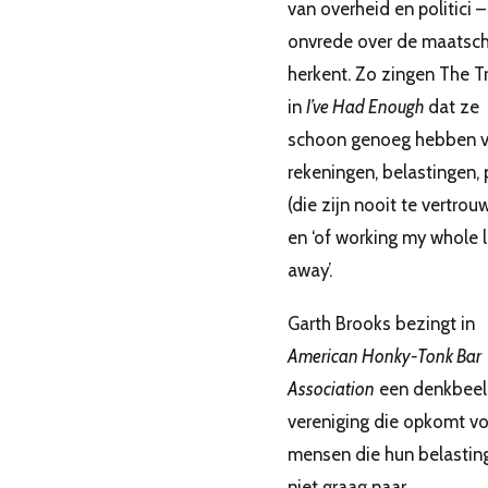
van overheid en politici –
onvrede over de maatsch
herkent. Zo zingen The T
in
I’ve Had Enough
dat ze
schoon genoeg hebben 
rekeningen, belastingen, p
(die zijn nooit te vertrou
en ‘of working my whole l
away’.
Garth Brooks bezingt in
American Honky-Tonk Bar
Association
een denkbeel
vereniging die opkomt v
mensen die hun belastin
niet graag naar