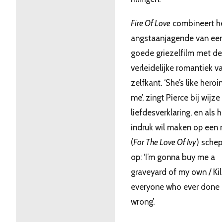
Fire Of Love
combineert h
angstaanjagende van ee
goede griezelfilm met de
verleidelijke romantiek v
zelfkant. ‘She’s like heroi
me’, zingt Pierce bij wijze
liefdesverklaring, en als h
indruk wil maken op een 
(
For The Love Of Ivy
) schep
op: ‘I’m gonna buy me a
graveyard of my own / Kil
everyone who ever done
wrong’.