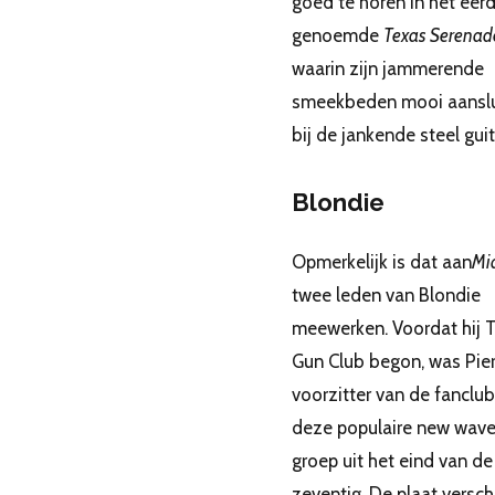
goed te horen in het eer
genoemde
Texas Serenad
waarin zijn jammerende
smeekbeden mooi aanslu
bij de jankende steel guit
Blondie
Opmerkelijk is dat aan
Mi
twee leden van Blondie
meewerken. Voordat hij 
Gun Club begon, was Pie
voorzitter van de fanclu
deze populaire new wave
groep uit het eind van de
zeventig. De plaat versc