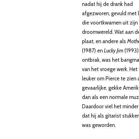
nadat hij de drank had
afgezworen, gevuld met l
die voortkwamen uit zijn
droomwereld. Wat aan d
plaat, en andere als
Mothe
(1987) en
Lucky Jim
(1993)
ontbrak, was het bangm
van het vroege werk. Het
leuker om Pierce te zien 
gevaarlijke, gekke Ameri
dan als een normale muz
Daardoor viel het minder
dat hij als gitarist stukke
was geworden.