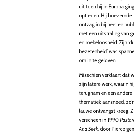
uit toen hij in Europa gin
optreden. Hij boezemde
ontzag in bij pers en publ
met een uitstraling van g
en roekeloosheid. Zijn ‘d
bezetenheid’ was spann
om in te geloven.
Misschien verklaart dat
zijn latere werk, waarin hi
terugnam en een andere
thematiek aansneed, zo’
lauwe ontvangst kreeg. 
verscheen in 1990
Pastor
And Seek
, door Pierce g