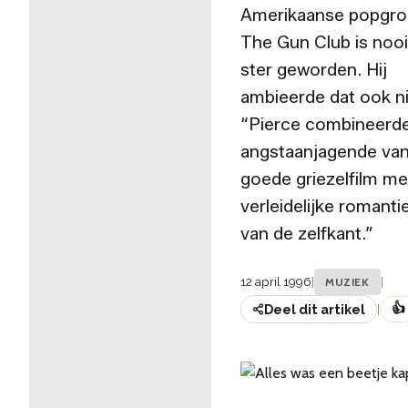
Amerikaanse popgr
The Gun Club is nooi
ster geworden. Hij
ambieerde dat ook ni
“Pierce combineerde
angstaanjagende va
goede griezelfilm me
verleidelijke romanti
van de zelfkant.”
12 april 1996
|
|
MUZIEK
👍
Deel dit artikel
|