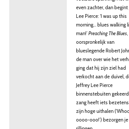
even zachter, dan begint 
Lee Pierce: ‘I was up this
morning… blues walking l
man!’
Preaching The Blues
,
oorspronkelijk van
blueslegende Robert Joh
de man over wie het verh
ging dat hij zijn ziel had
verkocht aan de duivel, 
Jeffrey Lee Pierce
binnenstebuiten gekeerd.
zang heeft iets bezetens
zijn hoge uithalen (‘Who
oooo-ooo!’) bezorgen je
rillingen.