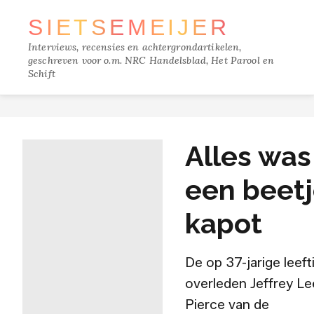
SIETSE
MEIJER
Interviews, recensies en achtergrondartikelen,
geschreven voor o.m. NRC Handelsblad, Het Parool en
Schift
TRACKS
Alles was
FILM
een beet
MUZIEK
kapot
BOEKEN
De op 37-jarige leeft
VERDIEPING
overleden Jeffrey Le
Pierce van de