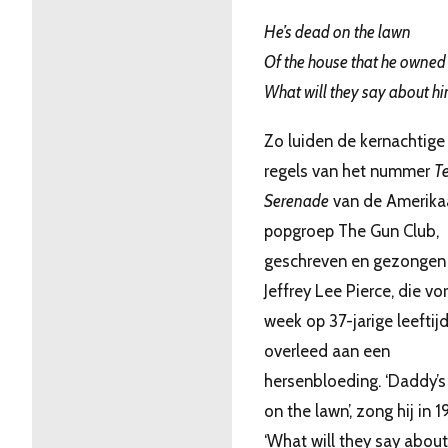
He’s dead on the lawn
Of the house that he owned
What will they say about h
Zo luiden de kernachtige
regels van het nummer
T
Serenade
van de Amerika
popgroep The Gun Club,
geschreven en gezongen
Jeffrey Lee Pierce, die vo
week op 37-jarige leeftij
overleed aan een
hersenbloeding. ‘Daddy’
on the lawn’, zong hij in 1
‘What will they say about