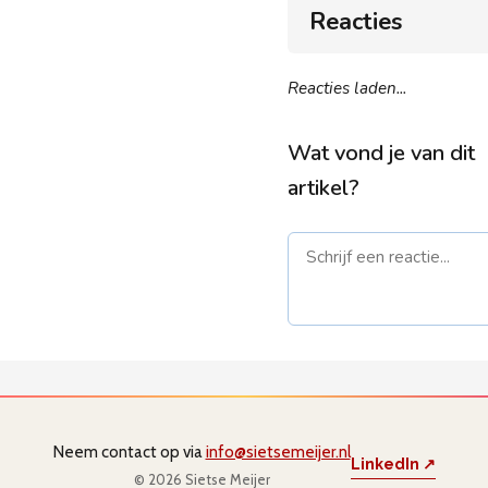
Reacties
Reacties laden...
Wat vond je van dit
artikel?
Naam *
E-mail *
(
niet gepub
Neem contact op via
info@sietsemeijer.nl
LinkedIn ↗
© 2026 Sietse Meijer