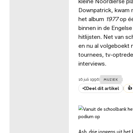
kleine Noordierse pl
Downpatrick, kwam 
het album
1977
op é
binnen in de Engelse
hitlijsten. Net van s
en nu al volgeboekt
tournees, tv-optred
interviews.
16 juli 1996
|
|
MUZIEK
👍
Deel dit artikel
|
Ash, drie jongens uit het 