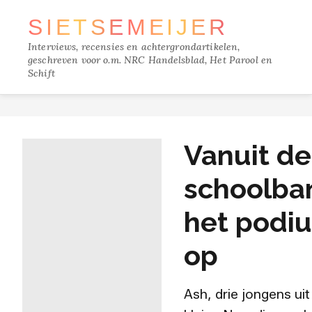
SIETSE
MEIJER
Interviews, recensies en achtergrondartikelen,
geschreven voor o.m. NRC Handelsblad, Het Parool en
Schift
TRACKS
Vanuit de
FILM
schoolba
MUZIEK
het podi
BOEKEN
op
VERDIEPING
Ash, drie jongens uit