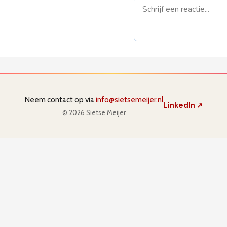
Naam *
E-mail *
(
niet gepub
Neem contact op via
info@sietsemeijer.nl
LinkedIn ↗
© 2026 Sietse Meijer