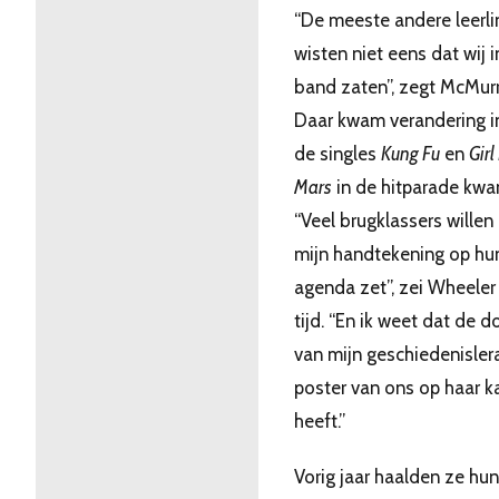
“De meeste andere leerl
wisten niet eens dat wij 
band zaten”, zegt McMurr
Daar kwam verandering i
de singles
Kung Fu
en
Gir
Mars
in de hitparade kw
“Veel brugklassers willen 
mijn handtekening op hu
agenda zet”, zei Wheeler 
tijd. “En ik weet dat de d
van mijn geschiedenisler
poster van ons op haar 
heeft.”
Vorig jaar haalden ze hun