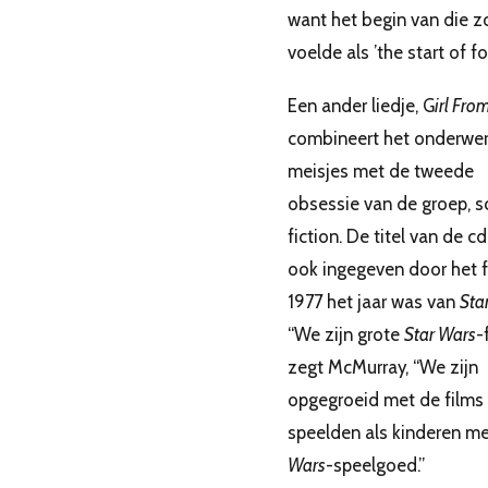
want het begin van die 
voelde als ’the start of fo
Een ander liedje, G
irl Fro
combineert het onderwe
meisjes met de tweede
obsessie van de groep, s
fiction. De titel van de c
ook ingegeven door het f
1977 het jaar was van
Sta
“We zijn grote
Star Wars
-
zegt McMurray, “We zijn
opgegroeid met de films
speelden als kinderen m
Wars
-speelgoed.”