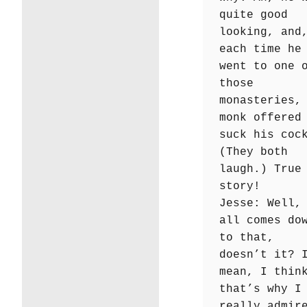
quite good
looking, and
each time he
went to one 
those
monasteries,
monk offered
suck his coc
(They both
laugh.) True
story!
Jesse: Well,
all comes do
to that,
doesn’t it? 
mean, I thin
that’s why I
really admir