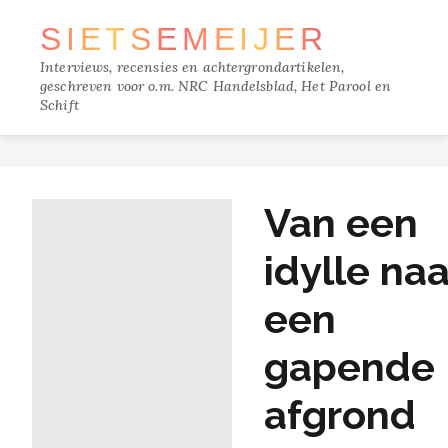
SIETSE
MEIJER
Interviews, recensies en achtergrondartikelen,
geschreven voor o.m. NRC Handelsblad, Het Parool en
Schift
TRACKS
Van een
FILM
idylle naa
MUZIEK
een
BOEKEN
gapende
VERDIEPING
afgrond