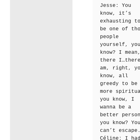
Jesse: You
know, it’s
exhausting t
be one of th
people
yourself, yo
know? I mean
there I…ther
am, right, y
know, all
greedy to be
more spiritu
you know, I
wanna be a
better perso
you know? Yo
can’t escape
Céline: I ha