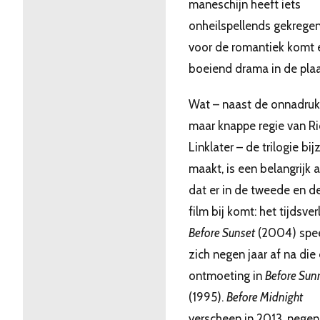
maneschijn heeft iets
onheilspellends gekregen
voor de romantiek komt 
boeiend drama in de plaa
Wat – naast de onnadrukk
maar knappe regie van R
Linklater – de trilogie bi
maakt, is een belangrijk 
dat er in de tweede en d
film bij komt: het tijdsver
Before Sunset
(2004) spee
zich negen jaar af na die
ontmoeting in
Before Sunr
(1995).
Before Midnight
verscheen in 2013, negen