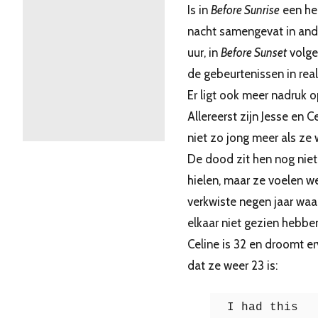
Is in
Before Sunrise
een he
nacht samengevat in and
uur, in
Before Sunset
volge
de gebeurtenissen in real
Er ligt ook meer nadruk op
Allereerst zijn Jesse en C
niet zo jong meer als ze 
De dood zit hen nog niet
hielen, maar ze voelen w
verkwiste negen jaar waa
elkaar niet gezien hebbe
Celine is 32 en droomt e
dat ze weer 23 is:
I had this