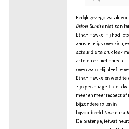
try.
Eerlijk gezegd was ik vóó
Before Sunrise
niet zo’n fa
Ethan Hawke. Hij had iets
aanstellerigs over zich, e
acteur die te druk leek m
acteren en niet oprecht
overkwam. Hij bleef te ve
Ethan Hawke en werd te 
zijn personage. Later dwo
meer en meer respect af
bijzondere rollen in
bijvoorbeeld
Tape
en
Gat
De praterige, ietwat neur