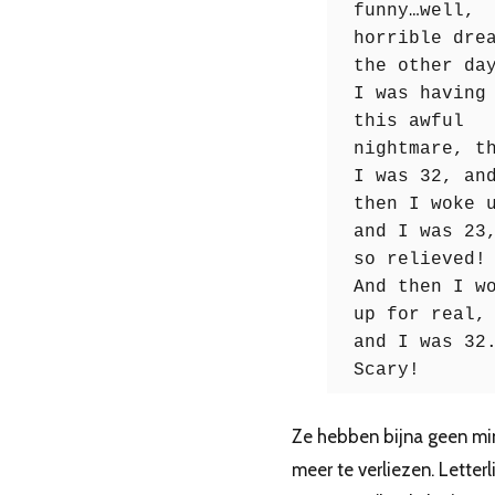
funny…well,
horrible dre
the other da
I was having
this awful
nightmare, t
I was 32, an
then I woke 
and I was 23
so relieved!
And then I w
up for real,
and I was 32
Scary!
Ze hebben bijna geen mi
meer te verliezen. Letterli