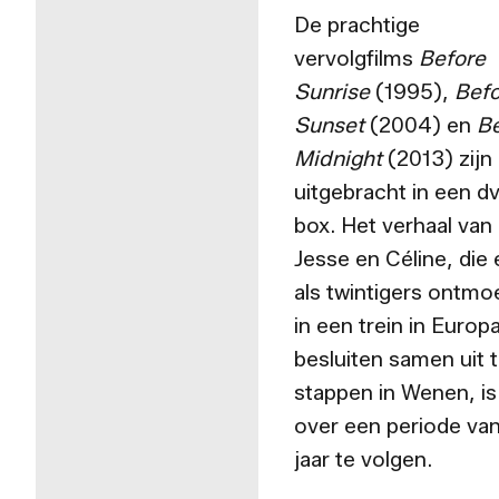
De prachtige
vervolgfilms
Before
Sunrise
(1995),
Befo
Sunset
(2004) en
Be
Midnight
(2013) zijn
uitgebracht in een d
box. Het verhaal van
Jesse en Céline, die 
als twintigers ontmo
in een trein in Europ
besluiten samen uit 
stappen in Wenen, is
over een periode van
jaar te volgen.