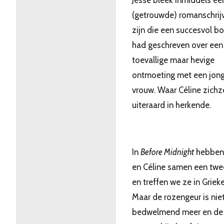
Jesse bleek inmiddels ee
(getrouwde) romanschrijv
zijn die een succesvol b
had geschreven over een
toevallige maar hevige
ontmoeting met een jon
vrouw. Waar Céline zichz
uiteraard in herkende.
In
Before Midnight
hebben 
en Céline samen een twe
en treffen we ze in Griek
Maar de rozengeur is nie
bedwelmend meer en de