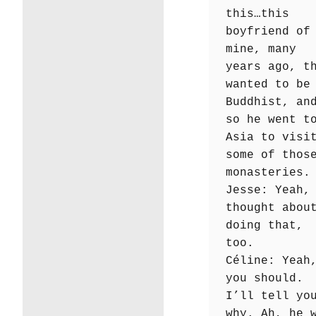
this…this
boyfriend of
mine, many
years ago, t
wanted to be
Buddhist, an
so he went t
Asia to visi
some of thos
monasteries.
Jesse: Yeah,
thought abou
doing that,
too.
Céline: Yeah
you should.
I’ll tell yo
why. Ah, he 