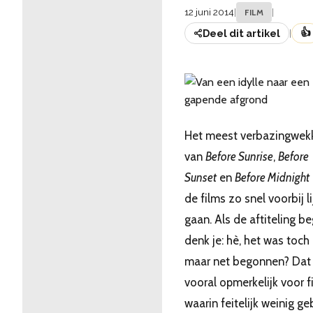
12 juni 2014
|
|
FILM
👍
Deel dit artikel
|
Het meest verbazingwe
van
Before Sunrise
,
Before
Sunset
en
Before Midnight
de films zo snel voorbij l
gaan. Als de aftiteling be
denk je: hè, het was toch
maar net begonnen? Dat 
vooral opmerkelijk voor f
waarin feitelijk weinig ge