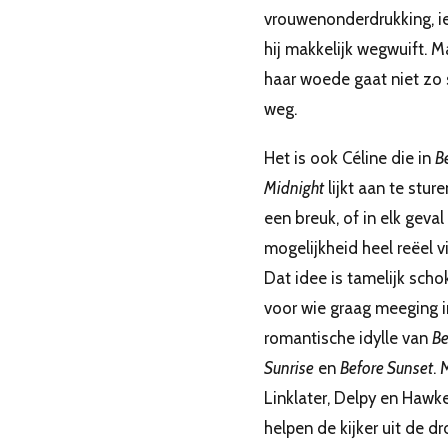
vrouwenonderdrukking, ie
hij makkelijk wegwuift. M
haar woede gaat niet zo 
weg.
Het is ook Céline die in
B
Midnight
lijkt aan te stur
een breuk, of in elk geval
mogelijkheid heel reëel v
Dat idee is tamelijk sch
voor wie graag meeging i
romantische idylle van
Be
Sunrise
en
Before Sunset
. 
Linklater, Delpy en Hawk
helpen de kijker uit de d