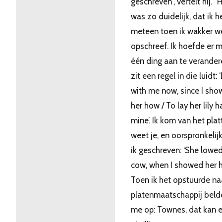
geschreven”, vertelt hij. “
was zo duidelijk, dat ik h
meteen toen ik wakker w
opschreef. Ik hoefde er 
één ding aan te verandere
zit een regel in die luidt: 
with me now, since I sh
her how / To lay her lily h
mine’. Ik kom van het plat
weet je, en oorspronkelij
ik geschreven: ‘She lowed
cow, when I showed her 
Toen ik het opstuurde na
platenmaatschappij beld
me op: Townes, dat kan 