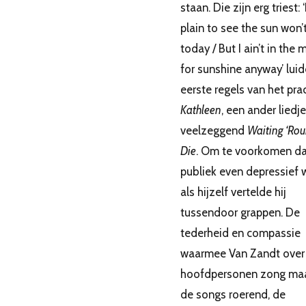
staan. Die zijn erg triest: ‘I
plain to see the sun won’
today / But I ain’t in the
for sunshine anyway’ lui
eerste regels van het pra
Kathleen
, een ander liedj
veelzeggend
Waiting ‘Ro
Die
. Om te voorkomen dat
publiek even depressief 
als hijzelf vertelde hij
tussendoor grappen. De
tederheid en compassie
waarmee Van Zandt over 
hoofdpersonen zong ma
de songs roerend, de