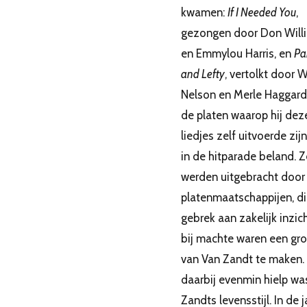
kwamen:
If I Needed You
,
gezongen door Don Will
en Emmylou Harris, en
Pa
and Lefty
, vertolkt door W
Nelson en Merle Haggard
de platen waarop hij dez
liedjes zelf uitvoerde zij
in de hitparade beland. Z
werden uitgebracht door 
platenmaatschappijen, di
gebrek aan zakelijk inzich
bij machte waren een gro
van Van Zandt te maken.
daarbij evenmin hielp wa
Zandts levensstijl. In de 