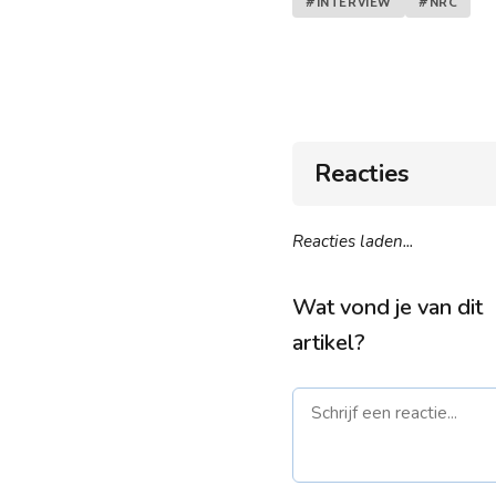
#INTERVIEW
#NRC
Reacties
Reacties laden...
Wat vond je van dit
artikel?
Naam *
E-mail *
(