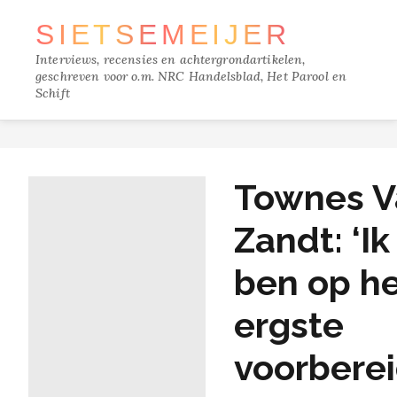
SIETSE
MEIJER
Interviews, recensies en achtergrondartikelen,
geschreven voor o.m. NRC Handelsblad, Het Parool en
Schift
TRACKS
Townes V
FILM
Zandt: ‘Ik
MUZIEK
ben op h
BOEKEN
ergste
VERDIEPING
voorberei