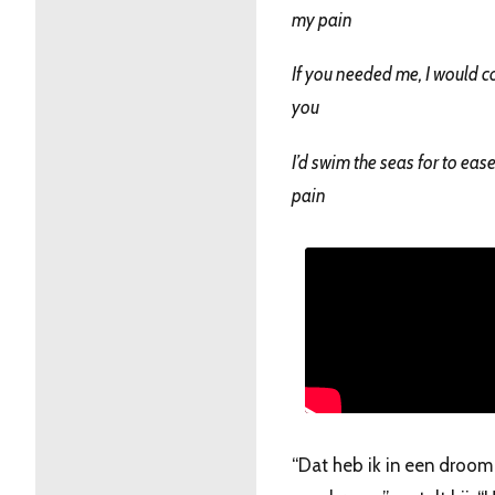
my pain
If you needed me, I would 
you
I’d swim the seas for to eas
pain
“Dat heb ik in een droom