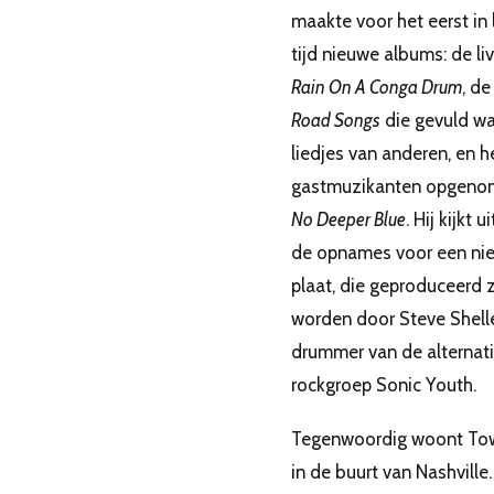
maakte voor het eerst in
tijd nieuwe albums: de li
Rain On A Conga Drum
, de
Road Songs
die gevuld w
liedjes van anderen, en h
gastmuzikanten opgeno
No Deeper Blue
. Hij kijkt u
de opnames voor een ni
plaat, die geproduceerd 
worden door Steve Shelle
drummer van de alternat
rockgroep Sonic Youth.
Tegenwoordig woont To
in de buurt van Nashville. 