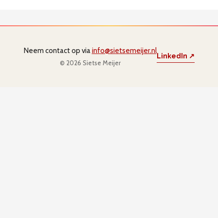
niet gepub
Neem contact op via
info@sietsemeijer.nl
LinkedIn ↗
© 2026 Sietse Meijer