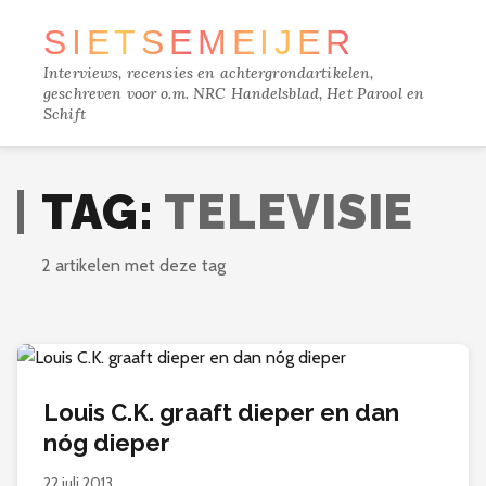
SIETSE
MEIJER
Interviews, recensies en achtergrondartikelen,
geschreven voor o.m. NRC Handelsblad, Het Parool en
Schift
TRACKS
TAG:
TELEVISIE
FILM
2 artikelen met deze tag
MUZIEK
BOEKEN
Louis C.K. graaft dieper en dan
VERDIEPING
nóg dieper
22 juli 2013