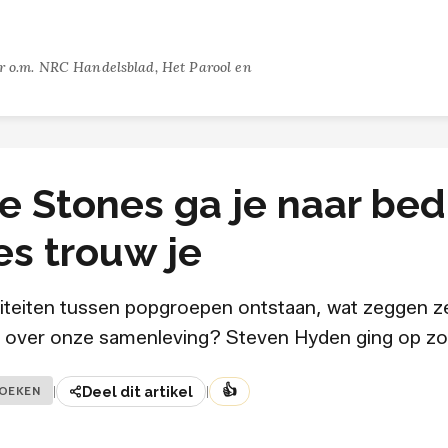
or o.m. NRC Handelsblad, Het Parool en
e Stones ga je naar be
es trouw je
aliteiten tussen popgroepen ontstaan, wat zeggen ze
 over onze samenleving? Steven Hyden ging op zo
👍
OEKEN
|
Deel dit artikel
|