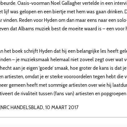
ebeurde. Oasis-voorman Noel Gallagher vertelde in een interv
t lijf was gelopen en een biertje met hem was gaan drinken. 
r vinden. Reden voor Hyden om dan maar eens naar een solo-
even dat Albarns muziek best de moeite waard is – een voor
n het boek schrijft Hyden dat hij een belangrijke les heeft ge
nden – je muzieksmaak helemaal niet zoveel zegt over wat v
hecht aan je eigen ‘goede’ smaak, hoe groter de kans is dat je 
 artiesten, omdat je er sterke vooroordelen tegen hebt die v
meer gemeen heeft met sommige artiesten over wie hij laatdun
tiveert de rivaliteit tussen (fans van) artiesten en popgroepen 
R |NRC HANDELSBLAD, 10 MAART 2017