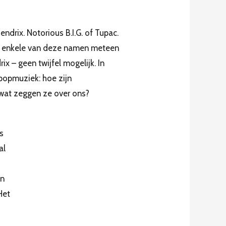
endrix. Notorious B.I.G. of Tupac.
 bij enkele van deze namen meteen
ix – geen twijfel mogelijk. In
 popmuziek: hoe zijn
 wat zeggen ze over ons?
s
al
en
Het