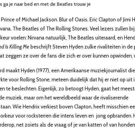
Prince of Michael Jackson. Blur of Oasis. Eric Clapton of Jimi H
rvana. The Beatles of The Rolling Stones. Veel lezers zullen
keur voelen: Nirvana natuurlijk, The Beatles uiteraard, en Hendr
d Is Killing Me
beschrijft Steven Hyden zulke rivaliteiten in de
at zeggen ze over de fans die zich er over kunnen opwinden,
ord maakt Hyden (1977), een Amerikaanse muziekjournalist die
te voor Rolling Stone, meteen duidelijk dat hij er niet op uit i
ten te beslechten. Eigenlijk, zo betoogt Hyden, gaat het meest
de muziek, maar om het wereldbeeld waar de rivaliserende
staan. Wie Hendrix verkiest boven Clapton, heeft misschien e
orkeur voor rocksterren die intens leven en jong opbranden. 
 verderop, net zoiets als de vraag of je van katten of van honden