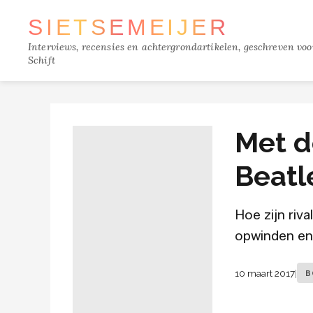
SIETSE
MEIJER
Interviews, recensies en achtergrondartikelen, geschreven vo
Schift
Met d
Beatl
Hoe zijn riv
opwinden en
10 maart 2017
|
B