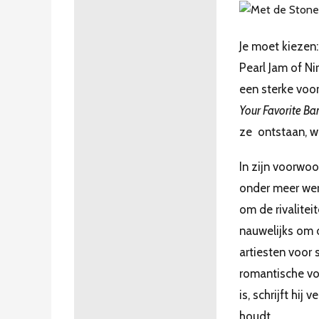
Je moet kiezen: 
Pearl Jam of Ni
een sterke voor
Your Favorite Ban
ze ontstaan, w
In zijn voorwo
onder meer werk
om de rivalitei
nauwelijks om 
artiesten voor 
romantische vo
is, schrijft hij
houdt.