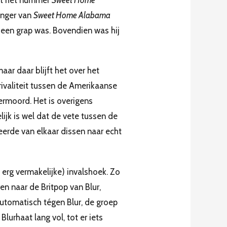
met het nummer
Sweet Home
anger van
Sweet Home Alabama
n een grap was. Bovendien was hij
ar daar blijft het over het
rivaliteit tussen de Amerikaanse
ermoord. Het is overigens
ijk is wel dat de vete tussen de
erde van elkaar dissen naar echt
k erg vermakelijke) invalshoek. Zo
ren naar de Britpop van Blur,
automatisch tégen Blur, de groep
lurhaat lang vol, tot er iets