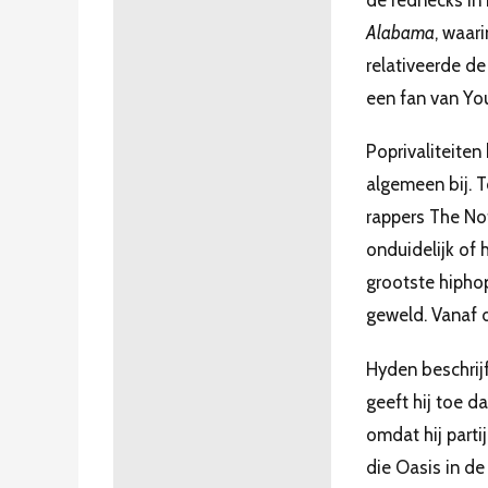
de rednecks in
Alabama
, waar
relativeerde de
een fan van Yo
Poprivaliteiten
algemeen bij. T
rappers The Not
onduidelijk of 
grootste hipho
geweld. Vanaf 
Hyden beschrijf
geeft hij toe d
omdat hij part
die Oasis in de