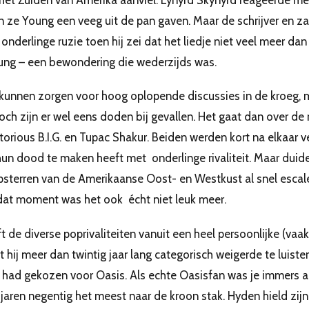
 het Zuiden van Amerika aanviel. Lynyrd Skynyrd reageerde 
in ze Young een veeg uit de pan gaven. Maar de schrijver en z
 onderlinge ruzie toen hij zei dat het liedje niet veel meer da
ung – een bewondering die wederzijds was.
 kunnen zorgen voor hoog oplopende discussies in de kroeg, ma
och zijn er wel eens doden bij gevallen. Het gaat dan over de 
orious B.I.G. en Tupac Shakur. Beiden werden kort na elkaar v
hun dood te maken heeft met onderlinge rivaliteit. Maar duidel
psterren van de Amerikaanse Oost- en Westkust al snel escale
dat moment was het ook écht niet leuk meer.
t de diverse poprivaliteiten vanuit een heel persoonlijke (vaa
at hij meer dan twintig jaar lang categorisch weigerde te luiste
ij had gekozen voor Oasis. Als echte Oasisfan was je immers 
 jaren negentig het meest naar de kroon stak. Hyden hield zijn B