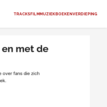
TRACKS
FILM
MUZIEK
BOEKEN
VERDIEPING
d en met de
 over fans die zich
ek.