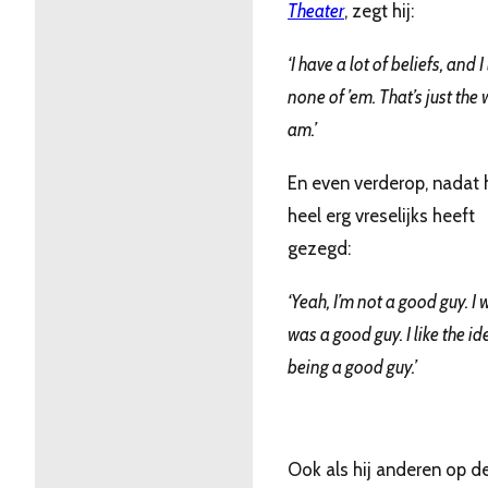
Theater
, zegt hij:
‘I have a lot of beliefs, and I
none of ’em. That’s just the 
am.’
En even verderop, nadat h
heel erg vreselijks heeft
gezegd:
‘Yeah, I’m not a good guy. I w
was a good guy. I like the id
being a good guy.’
Ook als hij anderen op d