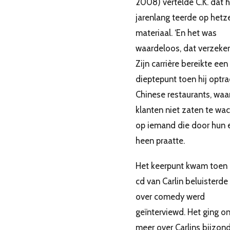
2008) vertelde C.K. dat h
jarenlang teerde op hetz
materiaal. ‘En het was
waardeloos, dat verzeker i
Zijn carrière bereikte een
dieptepunt toen hij optra
Chinese restaurants, waa
klanten niet zaten te wa
op iemand die door hun 
heen praatte.
Het keerpunt kwam toen 
cd van Carlin beluisterde
over comedy werd
geïnterviewd. Het ging o
meer over Carlins bijzon