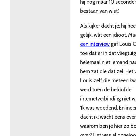
hij nog maar 10 seconde
bestaan van wist.’
Als kijker dacht je: hij hee
gelijk, wát een idioot. Ma
een interview
gaf Louis C
toe dat er in dat vliegtuig
helemaal niet iemand na
hem zat die dat zei. Het
Louis zelf die meteen k
werd toen de beloofde
internetverbinding niet w
‘Ik was woedend. En inee
dacht ik: wacht eens even
waarom ben je hier zo b
over? Het was al ongeloof