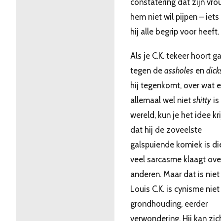
constatering dat zijn vr
hem niet wil pijpen – iets
hij alle begrip voor heeft.
Als je C.K. tekeer hoort g
tegen de
assholes
en
dick
hij tegenkomt, over wat e
allemaal wel niet
shitty
is
wereld, kun je het idee kr
dat hij de zoveelste
galspuiende komiek is di
veel sarcasme klaagt ove
anderen. Maar dat is niet 
Louis C.K. is cynisme niet
grondhouding, eerder
verwondering. Hij kan zic