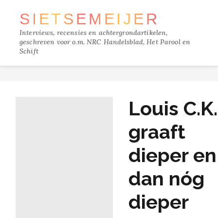
SIETSE
MEIJER
Interviews, recensies en achtergrondartikelen,
geschreven voor o.m. NRC Handelsblad, Het Parool en
Schift
TRACKS
Louis C.K.
FILM
graaft
MUZIEK
dieper en
BOEKEN
dan nóg
VERDIEPING
dieper