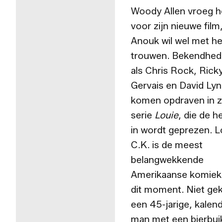
Woody Allen vroeg 
voor zijn nieuwe film
Anouk wil wel met h
trouwen. Bekendhe
als Chris Rock, Rick
Gervais en David Ly
komen opdraven in z
serie
Louie
, die de h
in wordt geprezen. L
C.K. is de meest
belangwekkende
Amerikaanse komiek
dit moment. Niet ge
een 45-jarige, kalen
man met een bierbui