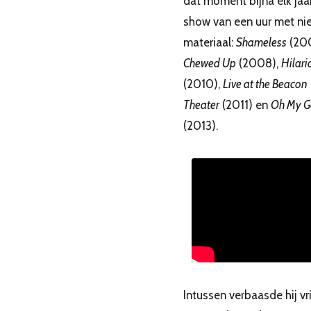
dat moment bijna elk jaa
show van een uur met ni
materiaal:
Shameless
(200
Chewed Up
(2008),
Hilari
(2010),
Live at the Beacon
Theater
(2011) en
Oh My 
(2013).
Intussen verbaasde hij vr