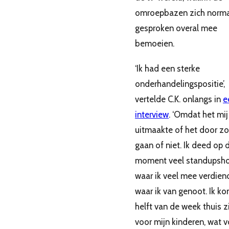
omroepbazen zich norm
gesproken overal mee
bemoeien.
‘Ik had een sterke
onderhandelingspositie’,
vertelde C.K. onlangs in
e
interview
. ‘Omdat het mij
uitmaakte of het door z
gaan of niet. Ik deed op 
moment veel standupsh
waar ik veel mee verdien
waar ik van genoot. Ik ko
helft van de week thuis z
voor mijn kinderen, wat v