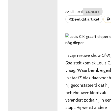
22 juli 2013
|
|
COMEDY
👍
Deel dit artikel
|
In zijn nieuwe show
Oh M
God
stelt komiek Louis C.
vraag: ‘Waar ben ik eigenl
in staat?’ Vlak daarvoor 
hij geconstateerd dat hij 
onbehouwen klootzak
verandert zodra hij in ee
stapt. Hij wenst andere