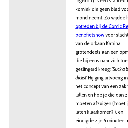
ingekort) is een stand-up
komiek die geen blad vo
mond neemt. Zo wijdde hi
optreden bij de Comic Re
benefietshow
voor slach
van de orkaan Katrina
grotendeels aan een opm
die hij eens naar zich toe
geslingerd kreeg:
‘Suck a 
dicks!’
Hij ging uitvoerig i
het concept van een zak 
lullen en hoe je die dan 
moeten afzuigen (‘moet j
laten klaarkomen?’), en
eindigde zijn 6 minuten 