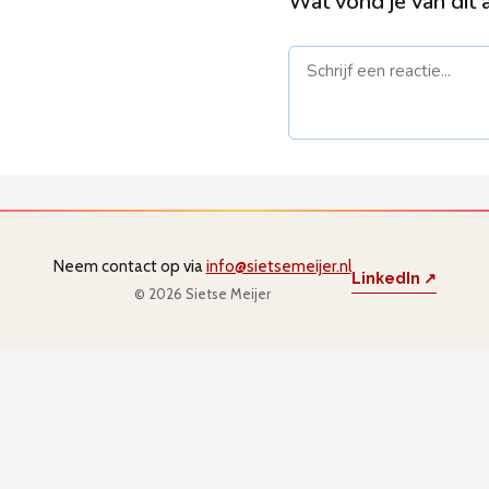
Wat vond je van dit a
Naam *
E-mail 
gepublic
Neem contact op via
info@sietsemeijer.nl
LinkedIn ↗
© 2026 Sietse Meijer