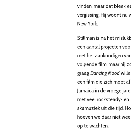
vinden, maar dat bleek e
vergissing. Hij woont nu 
New York.
Stillman is na het misluk
een aantal projecten voo
met het aankondigen va
volgende film, maar hij z
graag
Dancing Mood
will
een film die zich moet af
Jamaica in de vroege jare
met veel rocksteady- en
skamuziek uit die tijd. Ho
hoeven we daar niet weer
op te wachten.