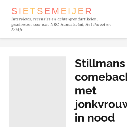
SIETSE
MEIJER
Interviews, recensies en achtergrondartikelen,
geschreven voor o.m. NRC Handelsblad, Het Parool en
Schift
TRACKS
Stillmans
FILM
comebac
MUZIEK
met
BOEKEN
jonkvrou
VERDIEPING
in nood