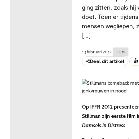
ging zitten, zoals hij
doet. Toen er tijdens
mensen wegliepen, za
[…]
13 februari 2012
|
|
FILM
👍
Deel dit artikel
|
Op IFFR 2012 presentee
Stillman zijn eerste film i
Damsels in Distress
.