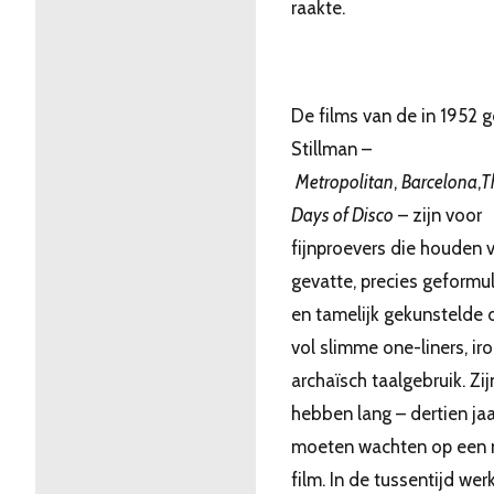
raakte.
De films van de in 1952 
Stillman –
Metropolitan
,
Barcelona
,
T
Days of Disco
– zijn voor
fijnproevers die houden 
gevatte, precies geformu
en tamelijk gekunstelde 
vol slimme one-liners, ir
archaïsch taalgebruik. Zij
hebben lang – dertien jaa
moeten wachten op een 
film. In de tussentijd werk