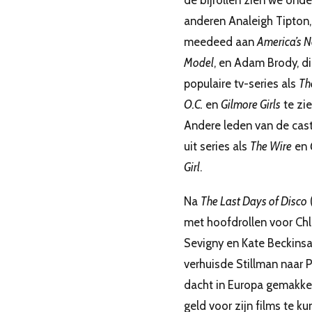
anderen Analeigh Tipton,
meedeed aan
America’s N
Model
, en Adam Brody, di
populaire tv-series als
Th
O.C.
en
Gilmore Girls
te zie
Andere leden van de cas
uit series als
The Wire
en
Girl
.
Na
The Last Days of Disco
met hoofdrollen voor Ch
Sevigny en Kate Beckinsa
verhuisde Stillman naar Pa
dacht in Europa gemakkel
geld voor zijn films te k