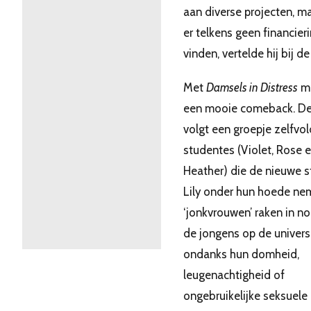
aan diverse projecten, m
er telkens geen financier
vinden, vertelde hij bij d
Met
Damsels in Distress
ma
een mooie comeback. De
volgt een groepje zelfvo
studentes (Violet, Rose 
Heather) die de nieuwe 
Lily onder hun hoede ne
‘jonkvrouwen’ raken in n
de jongens op de universi
ondanks hun domheid,
leugenachtigheid of
ongebruikelijke seksuele