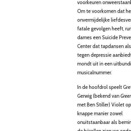
voorkeuren onweerstaanb
Om te voorkomen dat he
onvermijdelijke liefdesve
fatale gevolgen heeft, r
dames een Suicide Preve
Center dat tapdansen als
tegen depressie aanbiedt
mondt uit in een uitbund
musicalnummer.
In de hoofdrol speelt Gre
Gerwig (bekend van
Gree
met Ben Stiller) Violet o
knappe manier zowel
onuitstaanbaar als beminn
de bijrollen zien we onde