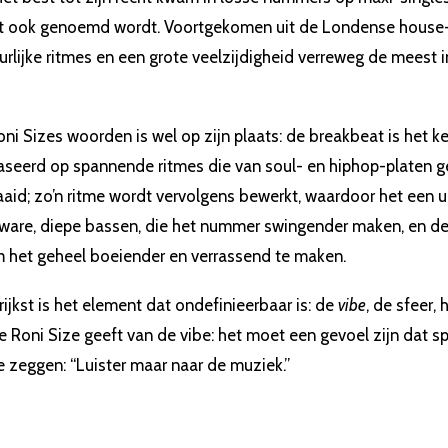
et ook genoemd wordt. Voortgekomen uit de Londense house-sce
urlijke ritmes en een grote veelzijdigheid verreweg de meest
Roni Sizes woorden is wel op zijn plaats: de breakbeat is het 
aseerd op spannende ritmes die van soul- en hiphop-platen g
id; zo’n ritme wordt vervolgens bewerkt, waardoor het een unie
ware, diepe bassen, die het nummer swingender maken, en de
het geheel boeiender en verrassend te maken.
rijkst is het element dat ondefinieerbaar is: de
vibe
, de sfeer, 
e Roni Size geeft van de vibe: het moet een gevoel zijn dat sp
te zeggen: “Luister maar naar de muziek.”