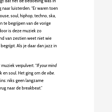
egt dat het de bedoeling was in
g naar luisterden. “Er waren toen
use, soul, hiphop, techno, ska,
n te begrijpen van de vorige
door is deze muziek zo
and van zestien weet niet wie
 begrijpt. Als je daar dan jazz in
 muziek verpulvert. “
If your mind
k en soul. Het ging om de
vibe
.
lins: niks geen langzame
rug naar de breakbeat.”