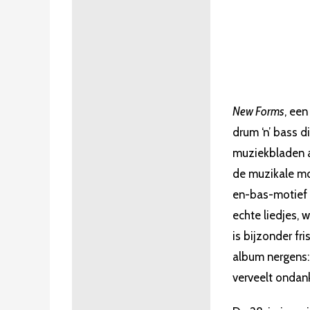
New Forms
, een
drum ‘n’ bass d
muziekbladen a
de muzikale mo
en-bas-motief d
echte liedjes,
is bijzonder fr
album nergens: 
verveelt ondan