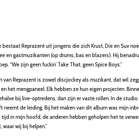
e bestaat Reprazent uit jongens die zich Krust, Die en Suv n
e en gastmuzikanten (op drums, bas en blazers). Hij benadrukt
oep. “We zijn geen fuckin’ Take That, geen Spice Boys.”
n van Reprazent is zowel discjockey als muzikant, dat wil ze
 en het mengpaneel. Elk hebben ze hun eigen projecten. Binne
ehalve bij live-optredens, dan zijn er vaste rollen. In de studio 
t neemt de leiding. Bij het maken van dit album was mijn inbren
e tijd in mijn hoofd, de anderen hebben geholpen het te verwez
 waar wij bij helpen.”