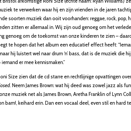
it Bristol afkomstige Roni Size (echte naam: Ryan Williams) z
ziek te verwerken waar hij en zijn vrienden in de jaren tachti
nde soorten muziek dan ooit voorhanden: reggae, rock, pop, ho
eden zitten er allemaal in. Wij zijn oud genoeg om het verlede
ong genoeg om de toekomst van onze kinderen te zien – daar
j zegt te hopen dat het album een educatief effect heeft: “Iem
maar hij luistert wel naar drum ‘n’ bass, dat is de muziek die hij
zo iemand er mee kennismaken.”
Roni Size zien dat de cd starre en rechtlijnige opvattingen over
closed.
Neem James Brown: wat hij deed was zowel jazz als fun
onze muziek net als James Brown, Aretha Franklin of Lynn Col
bam!, keihard erin. Dan een vocaal deel, even stil en hard te