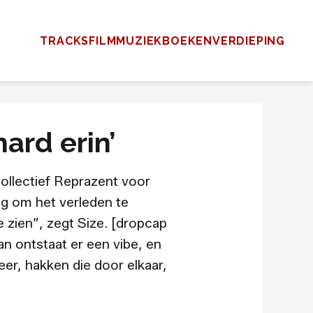
TRACKS
FILM
MUZIEK
BOEKEN
VERDIEPING
ard erin’
ollectief Reprazent voor
eg om het verleden te
 zien”, zegt Size. [dropcap
n ontstaat er een vibe, en
eer, hakken die door elkaar,