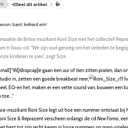
👍
EK
|
Deel dit artikel
|
maakte de Britse muzikant Roni Size met het collectief Repra
um ‘n’ bass-cd. “We zijn oud genoeg om het verleden te begr
ze kinderen te zien”, zegt Size.
mall]“W[/dropcap]e gaan een uur of tien zitten praten, dan ont
tudio in, zetten een goede breakbeat neer,
ha
eel, EQ-en het, maken er een vette sound van, bouwen een b
n toe…”
e-muzikant Roni Size legt uit hoe een nummer ontstaat bij he
 Roni Size & Reprazent verscheen onlangs de cd
New Forms
, ee
het best tot zijn recht kwam in losse nummers op maxi-singles 