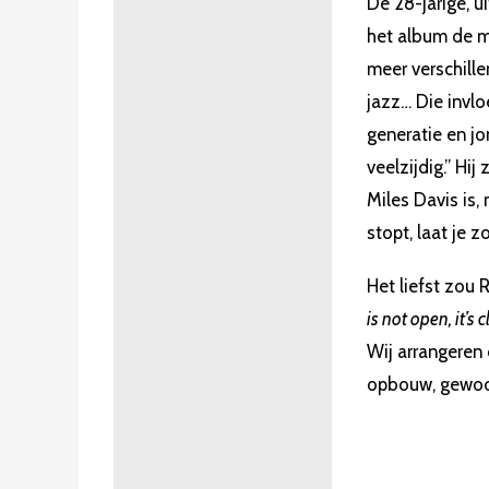
De 28-jarige, u
het album de mu
meer verschille
jazz… Die invlo
generatie en j
veelzijdig.” Hi
Miles Davis is, 
stopt, laat je 
Het liefst zou 
is not open, it’s 
Wij arrangeren 
opbouw, gewoon 