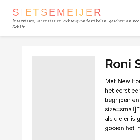
SIETSE
MEIJER
Interviews, recensies en achtergrondartikelen, geschreven vo
Schift
Roni S
Met New For
het eerst ee
begrijpen en
size=small]“
als die er i
gooien het i