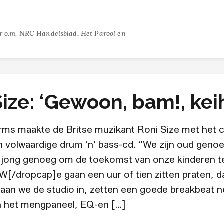
or o.m. NRC Handelsblad, Het Parool en
ize: ‘Gewoon, bam!, keih
ms maakte de Britse muzikant Roni Size met het c
n volwaardige drum ‘n’ bass-cd. “We zijn oud geno
 jong genoeg om de toekomst van onze kinderen te
W[/dropcap]e gaan een uur of tien zitten praten, da
s gaan we de studio in, zetten een goede breakbeat n
n het mengpaneel, EQ-en […]