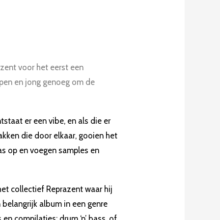
zent voor het eerst een
ijpen en jong genoeg om de
staat er een vibe, en als die er
kken die door elkaar, gooien het
as op en voegen samples en
t collectief Reprazent waar hij
n belangrijk album in een genre
en compilaties: drum ‘n’ bass, of