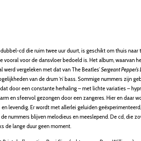
 dubbel-cd die ruim twee uur duurt, is geschikt om thuis naar 
ie vooral voor de dansvloer bedoeld is. Het album, waarvan he
l werd vergeleken met dat van The Beatles’
Sergeant Pepper’s
gelijkheden van de drum ‘n’ bass. Sommige nummers zijn g
at door een constante herhaling – met lichte variaties – hypn
 warm en sfeervol gezongen door een zangeres. Hier en daar w
is en levendig. Er wordt met allerlei geluiden geëxperimenteerd
de nummers blijven melodieus en meeslepend. De cd, die zowel
ks de lange duur geen moment.