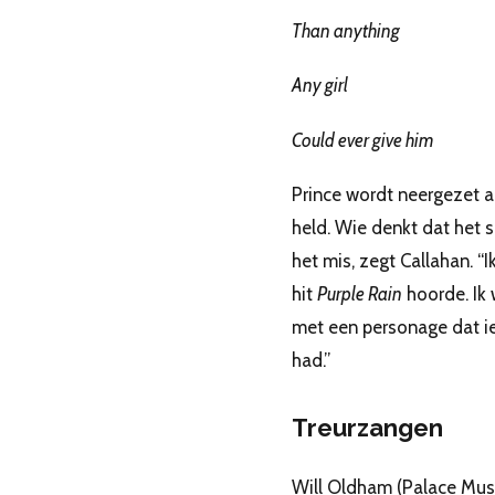
Than anything
Any girl
Could ever give him
Prince wordt neergezet a
held. Wie denkt dat het 
het mis, zegt Callahan. “I
hit
Purple Rain
hoorde. Ik 
met een personage dat 
had.”
Treurzangen
Will Oldham (Palace Musi