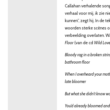
Callahan verhalende song
verhaal voor mij, ik zie 
kunnen”, zegt hij. In de t
woorden sterke scènes op
verbeelding overlaten. 
Floor
(van de cd
Wild Lov
Bloody rag in a broken strin
bathroom floor
When I overheard your mothe
late bloomer
But what she didn’t know wa
You’d already bloomed and