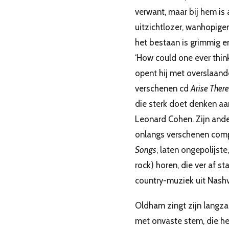
verwant, maar bij hem is 
uitzichtlozer, wanhopiger e
het bestaan is grimmig en
‘How could one ever thin
opent hij met overslaande
verschenen cd
Arise There
die sterk doet denken aa
Leonard Cohen. Zijn ande
onlangs verschenen comp
Songs
, laten ongepolijst
rock) horen, die ver af st
country-muziek uit Nashvi
Oldham zingt zijn langz
met onvaste stem, die he