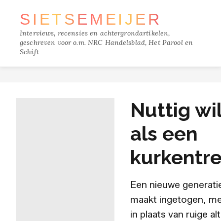
SIETSE
MEIJER
Interviews, recensies en achtergrondartikelen,
geschreven voor o.m. NRC Handelsblad, Het Parool en
Schift
TRACKS
Nuttig wil
FILM
als een
MUZIEK
kurkentr
BOEKEN
Een nieuwe generati
VERDIEPING
maakt ingetogen, me
in plaats van ruige a