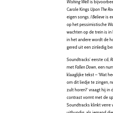
Wishing Well
is bijvoorbe
Carole Kings
Upon The Ro
eigen songs.
I Believe
is e
op het pessimistische
Wai
wachten op de trein is in 
in het andere wordt de h
gered uit een zinledig be
Soundtracks’ eerste cd,
R
met
Fallen Down
, een nu
klaaglijke tekst – ‘Wat he
om dit liedje te zingen, n
zult horen?’ vraagt hij in
contrast vormt met de s
Soundtracks klinkt verre va
uitbundig, als iemand di