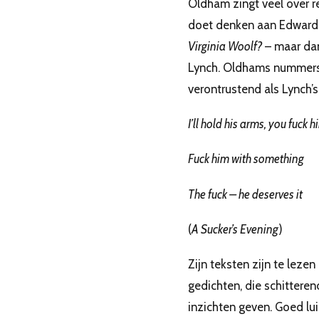
Oldham zingt veel over re
doet denken aan Edward
Virginia Woolf?
– maar dan
Lynch. Oldhams nummers 
verontrustend als Lynch’s
I’ll hold his arms, you fuck h
Fuck him with something
The fuck – he deserves it
(
A Sucker’s Evening
)
Zijn teksten zijn te leze
gedichten, die schittere
inzichten geven. Goed lui