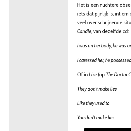
Het is een nuchtere obser
iets dat pijnlijk is, inti
veel over schrijnende situa
Candle
, van dezelfde cd:
I was on her body, he was o
I caressed her, he possessed
Of in
Lize
(op
The Doctor 
They don’t make lies
Like they used to
You don’t make lies