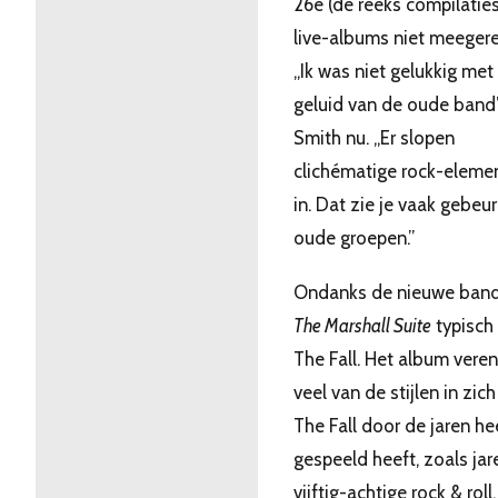
26e (de reeks compilatie
live-albums niet meeger
,,Ik was niet gelukkig met
geluid van de oude band”
Smith nu. ,,Er slopen
clichématige rock-eleme
in. Dat zie je vaak gebeur
oude groepen.”
Ondanks de nieuwe band 
The Marshall Suite
typisch 
The Fall. Het album veren
veel van de stijlen in zich
The Fall door de jaren h
gespeeld heeft, zoals jar
vijftig-achtige rock & roll,