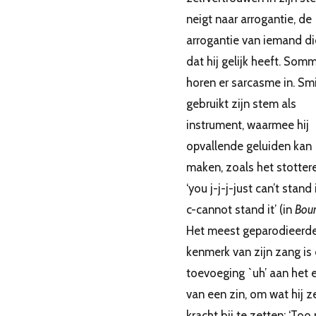
neigt naar arrogantie, de
arrogantie van iemand d
dat hij gelijk heeft. Som
horen er sarcasme in. Sm
gebruikt zijn stem als
instrument, waarmee hij
opvallende geluiden kan
maken, zoals het stottere
‘you j-j-j-just can’t stand i
c-cannot stand it’ (in
Bou
Het meest geparodieerd
kenmerk van zijn zang is
toevoeging `uh’ aan het 
van een zin, om wat hij z
kracht bij te zetten: ‘To