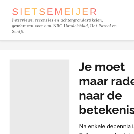
SIETSE
MEIJER
Interviews, recensies en achtergrondartikelen,
geschreven voor o.m. NRC Handelsblad, Het Parool en
Schift
TRACKS
Je moet
FILM
maar rad
MUZIEK
naar de
BOEKEN
betekeni
VERDIEPING
Na enkele decennia 