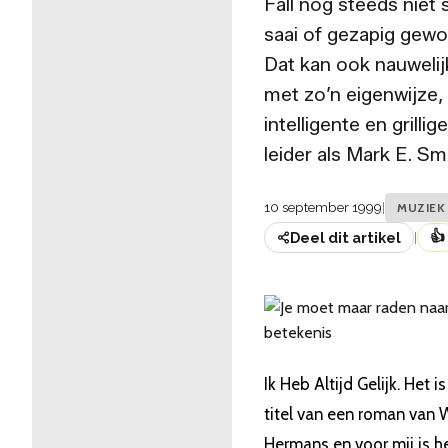
Fall nog steeds niet 
saai of gezapig gewo
Dat kan ook nauwelij
met zo’n eigenwijze,
intelligente en grillige
leider als Mark E. Sm
10 september 1999
|
MUZIEK
👍
Deel dit artikel
|
Ik Heb Altijd Gelijk. Het i
titel van een roman van W
Hermans en voor mij is h