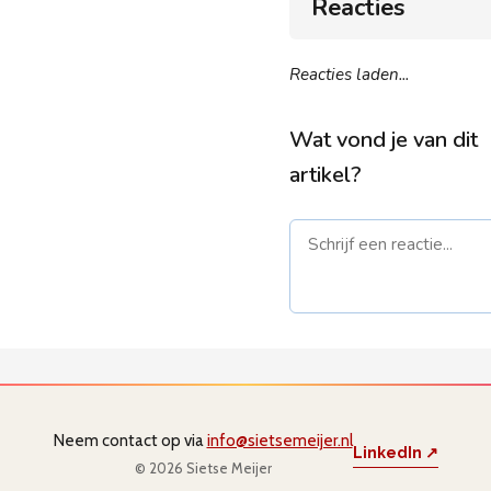
Reacties
Reacties laden...
Wat vond je van dit
artikel?
Naam *
E-mail *
(
niet gepub
Neem contact op via
info@sietsemeijer.nl
LinkedIn ↗
© 2026 Sietse Meijer