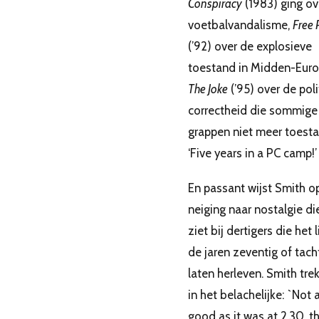
Conspiracy
(1983) ging ov
voetbalvandalisme,
Free
(’92) over de explosieve
toestand in Midden-Euro
The Joke
(’95) over de poli
correctheid die sommige
grappen niet meer toesta
‘Five years in a PC camp!’
En passant wijst Smith o
neiging naar nostalgie die
ziet bij dertigers die het l
de jaren zeventig of tach
laten herleven. Smith trek
in het belachelijke: `Not 
good as it was at 2.30, th