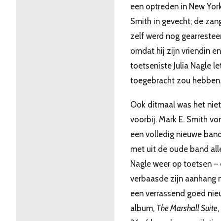
een optreden in New Yor
Smith in gevecht; de zan
zelf werd nog gearrestee
omdat hij zijn vriendin en
toetseniste Julia Nagle le
toegebracht zou hebben
Ook ditmaal was het niet
voorbij. Mark E. Smith v
een volledig nieuwe ban
met uit de oude band all
Nagle weer op toetsen –
verbaasde zijn aanhang 
een verrassend goed nie
album,
The Marshall Suite
,