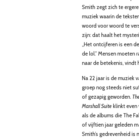
Smith zegt zich te erger
muziek waarin de tekste
woord voor woord te ver
zijn: dat haalt het myster
,,Het ontcijferen is een d
de lol.” Mensen moeten 
naar de betekenis, vindt h
Na 22 jaar is de muziek 
groep nog steeds niet suf
of gezapig geworden.
Th
Marshall Suite
klinkt even 
als de albums die The Fal
of vijftien jaar geleden m
Smith’s gedrevenheid is 