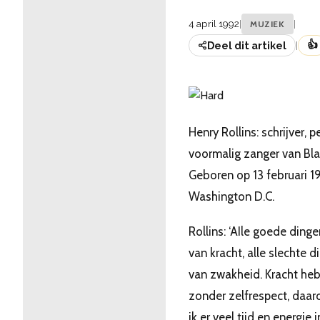
4 april 1992
|
|
MUZIEK
👍
Deel dit artikel
|
Henry Rollins: schrijver, p
voormalig zanger van Bla
Geboren op 13 februari 19
Washington D.C.
Rollins: ‘AIle goede din
van kracht, alle slechte d
van zwakheid. Kracht heb 
zonder zelfrespect, daa
ik er veel tijd en energie i