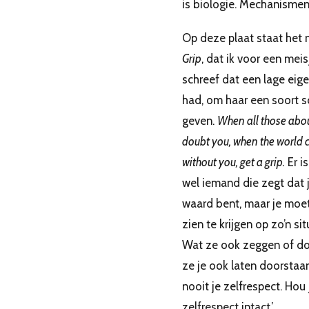
is biologie. Mechanismen
Op deze plaat staat het
Grip
, dat ik voor een meis
schreef dat een lage eig
had, om haar een soort sc
geven.
When all those abo
doubt you, when the world c
without you, get a grip.
Er is
wel iemand die zegt dat j
waard bent, maar je moet
zien te krijgen op zo’n sit
Wat ze ook zeggen of do
ze je ook laten doorstaan
nooit je zelfrespect. Hou 
zelfrespect intact.’