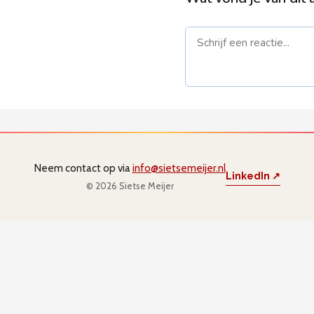
Naam *
E-mail 
gepublic
Neem contact op via
info@sietsemeijer.nl
LinkedIn ↗
© 2026 Sietse Meijer