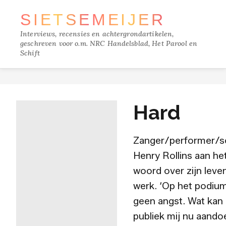
SIETSE
MEIJER
Interviews, recensies en achtergrondartikelen,
geschreven voor o.m. NRC Handelsblad, Het Parool en
Schift
TRACKS
Hard
FILM
Zanger/performer/sc
MUZIEK
Henry Rollins aan he
woord over zijn leve
BOEKEN
werk. ‘Op het podium
geen angst. Wat kan
VERDIEPING
publiek mij nu aando