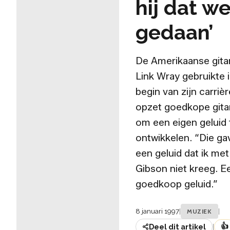
hij dat we
gedaan’
De Amerikaanse gitar
Link Wray gebruikte 
begin van zijn carriè
opzet goedkope gita
om een eigen geluid 
ontwikkelen. “Die ga
een geluid dat ik me
Gibson niet kreeg. E
goedkoop geluid.”
8 januari 1997
|
|
MUZIEK
👍
Deel dit artikel
|