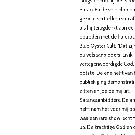
Drugs noemt hij ‘het sno
Satan’. En de vele plooien 
gezicht vertrekken van a
als hij terugdenkt aan ee
optreden met de hardro
Blue Öyster Cult. “Dat zij
duivelsaanbidders. En ik
vertegenwoordigde God.
botste. De ene helft van 
publiek ging demonstrati
zitten en joelde mij uit,
Satansaanbidders. De a
helft nam het voor mij op
was een rare show, echt 
up. De krachtige God en 