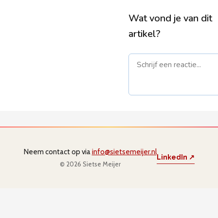
Wat vond je van dit
artikel?
Naam *
E-mail *
niet gepu
Neem contact op via
info@sietsemeijer.nl
LinkedIn ↗
© 2026 Sietse Meijer