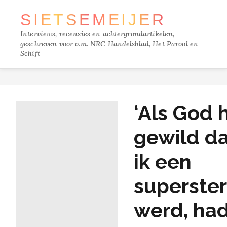
SIETSE
MEIJER
Interviews, recensies en achtergrondartikelen,
geschreven voor o.m. NRC Handelsblad, Het Parool en
Schift
TRACKS
‘Als God 
FILM
gewild d
MUZIEK
ik een
BOEKEN
superster
VERDIEPING
werd, ha