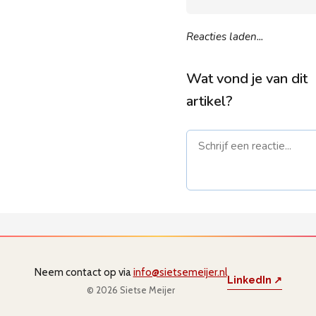
Reacties laden...
Wat vond je van dit
artikel?
Naam *
E-mail *
(
niet gepub
Neem contact op via
info@sietsemeijer.nl
LinkedIn ↗
© 2026 Sietse Meijer