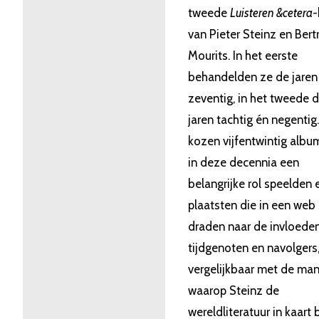
tweede
Luisteren &cetera
-
van Pieter Steinz en Ber
Mourits. In het eerste
behandelden ze de jaren
zeventig, in het tweede 
jaren tachtig én negentig
kozen vijfentwintig albu
in deze decennia een
belangrijke rol speelden 
plaatsten die in een web
draden naar de invloeden
tijdgenoten en navolgers
vergelijkbaar met de man
waarop Steinz de
wereldliteratuur in kaart 