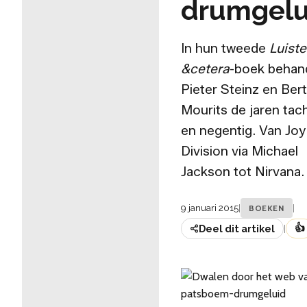
drumgelu
In hun tweede
Luist
&cetera
-boek behan
Pieter Steinz en Ber
Mourits de jaren tach
en negentig. Van Joy
Division via Michael
Jackson tot Nirvana.
9 januari 2015
|
|
BOEKEN
👍
Deel dit artikel
|