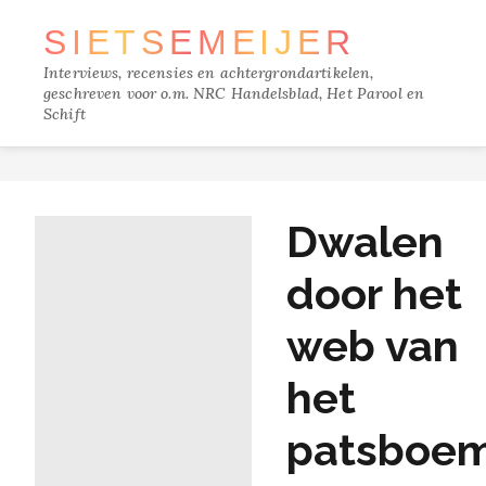
SIETSE
MEIJER
Interviews, recensies en achtergrondartikelen,
geschreven voor o.m. NRC Handelsblad, Het Parool en
Schift
TRACKS
Dwalen
FILM
door het
MUZIEK
web van
BOEKEN
het
VERDIEPING
patsboe