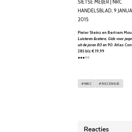
SIETSE MEIJER | NRC
HANDELSBLAD, 9 JANUA
2015
Pieter Steinz en Bertram Mour
Luisteren &cetera. Gids voor po
uit de jaren 80 en 90.
Atlas Con
285 blz € 19,99
●●●○○
#NRC
#RECENSIE
Reacties