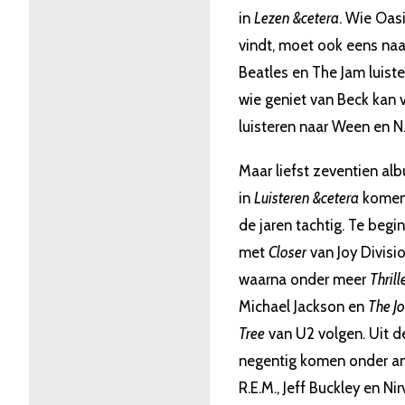
in
Lezen &cetera
. Wie Oasi
vindt, moet ook eens naa
Beatles en The Jam luiste
wie geniet van Beck kan 
luisteren naar Ween en N.
Maar liefst zeventien al
in
Luisteren &cetera
komen
de jaren tachtig. Te begi
met
Closer
van Joy Divisio
waarna onder meer
Thrill
Michael Jackson en
The J
Tree
van U2 volgen. Uit d
negentig komen onder a
R.E.M., Jeff Buckley en Ni